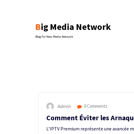
Skip
to
content
Big Media Network
Blog For New Media Network
Admin
0 Comments
Comment Éviter les Arnaqu
L’IPTV Premium représente une avancée ma