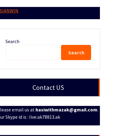
SIANWIN
Search
Search
Contact US
lease email us at
hasiwithmazak@gmail.com
.
ur Skype id is : live:ak78813.ak