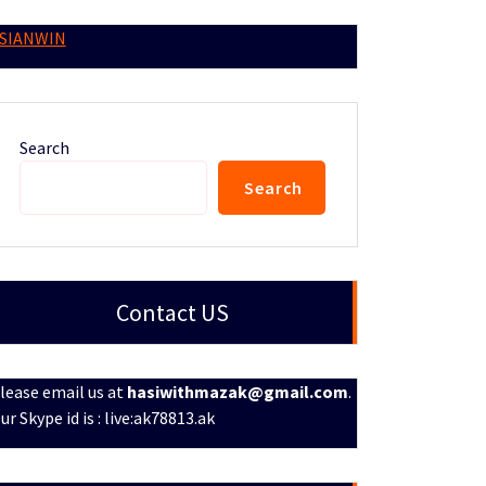
SIANWIN
Search
Search
Contact US
lease email us at
hasiwithmazak@gmail.com
.
ur Skype id is : live:ak78813.ak